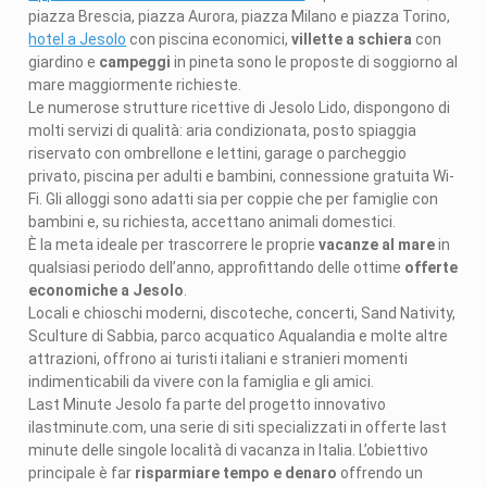
piazza Brescia, piazza Aurora, piazza Milano e piazza Torino,
hotel a Jesolo
con piscina economici,
villette a schiera
con
giardino e
campeggi
in pineta sono le proposte di soggiorno al
mare maggiormente richieste.
Le numerose strutture ricettive di Jesolo Lido, dispongono di
molti servizi di qualità: aria condizionata, posto spiaggia
riservato con ombrellone e lettini, garage o parcheggio
privato, piscina per adulti e bambini, connessione gratuita Wi-
Fi. Gli alloggi sono adatti sia per coppie che per famiglie con
bambini e, su richiesta, accettano animali domestici.
È la meta ideale per trascorrere le proprie
vacanze al mare
in
qualsiasi periodo dell’anno, approfittando delle ottime
offerte
economiche a Jesolo
.
Locali e chioschi moderni, discoteche, concerti, Sand Nativity,
Sculture di Sabbia, parco acquatico Aqualandia e molte altre
attrazioni, offrono ai turisti italiani e stranieri momenti
indimenticabili da vivere con la famiglia e gli amici.
Last Minute Jesolo fa parte del progetto innovativo
ilastminute.com, una serie di siti specializzati in offerte last
minute delle singole località di vacanza in Italia. L’obiettivo
principale è far
risparmiare tempo e denaro
offrendo un