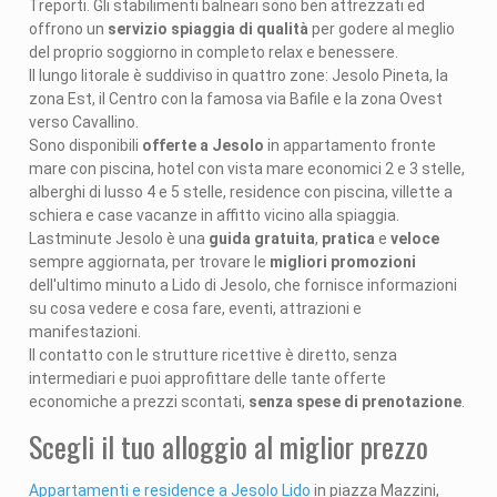
Treporti. Gli stabilimenti balneari sono ben attrezzati ed
offrono un
servizio spiaggia di qualità
per godere al meglio
del proprio soggiorno in completo relax e benessere.
Il lungo litorale è suddiviso in quattro zone: Jesolo Pineta, la
zona Est, il Centro con la famosa via Bafile e la zona Ovest
verso Cavallino.
Sono disponibili
offerte a Jesolo
in appartamento fronte
mare con piscina, hotel con vista mare economici 2 e 3 stelle,
alberghi di lusso 4 e 5 stelle, residence con piscina, villette a
schiera e case vacanze in affitto vicino alla spiaggia.
Lastminute Jesolo è una
guida gratuita
,
pratica
e
veloce
sempre aggiornata, per trovare le
migliori promozioni
dell'ultimo minuto a Lido di Jesolo, che fornisce informazioni
su cosa vedere e cosa fare, eventi, attrazioni e
manifestazioni.
Il contatto con le strutture ricettive è diretto, senza
intermediari e puoi approfittare delle tante offerte
economiche a prezzi scontati,
senza spese di prenotazione
.
Scegli il tuo alloggio al miglior prezzo
Appartamenti e residence a Jesolo Lido
in piazza Mazzini,